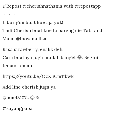
#Repost @cherishnathania with @repostapp
・・・
Libur gini buat kue aja yuk!
Tadi Cherish buat kue lo bareng cie Tata and
Mami @inovamelisa.
Rasa strawberry, enakk deh.
Cara buatnya juga mudah banget 😄. Begini
teman-teman
https://youtu.be/OcXBCm1tbwk
Add line cherish juga ya
@mmd8107s 😊☺
#sayangpapa