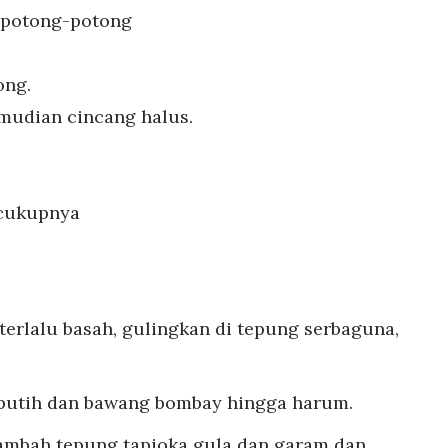
, potong-potong
ong.
mudian cincang halus.
ecukupnya
 terlalu basah, gulingkan di tepung serbaguna,
 putih dan bawang bombay hingga harum.
tambah tepung tapioka gula dan garam dan