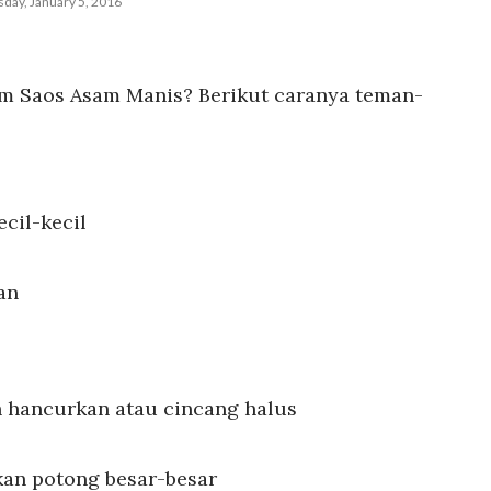
day, January 5, 2016
m Saos Asam Manis? Berikut caranya teman-
ecil-kecil
an
ih hancurkan atau cincang halus
hkan potong besar-besar