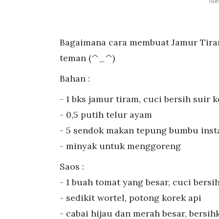
Tues
Bagaimana cara membuat Jamur Tira
teman (^_^)
Bahan :
- 1 bks jamur tiram, cuci bersih suir k
- 0,5 putih telur ayam
- 5 sendok makan tepung bumbu inst
- minyak untuk menggoreng
Saos :
- 1 buah tomat yang besar, cuci bers
- sedikit wortel, potong korek api
- cabai hijau dan merah besar, bersi