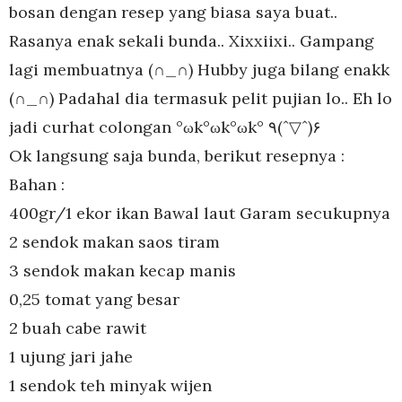
bosan dengan resep yang biasa saya buat..
Rasanya enak sekali bunda.. Xixxiixi.. Gampang
lagi membuatnya (∩_∩) Hubby juga bilang enakk
(∩_∩) Padahal dia termasuk pelit pujian lo.. Eh lo
jadi curhat colongan °ωk°ωk°ωk° ٩(ˆ▽ˆ)۶
Ok langsung saja bunda, berikut resepnya :
Bahan :
400gr/1 ekor ikan Bawal laut Garam secukupnya
2 sendok makan saos tiram
3 sendok makan kecap manis
0,25 tomat yang besar
2 buah cabe rawit
1 ujung jari jahe
1 sendok teh minyak wijen